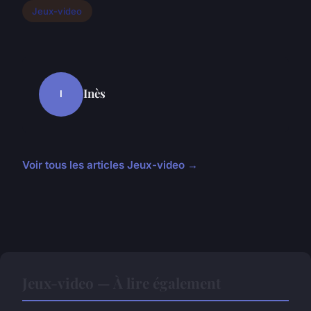
Jeux-video
Inès
I
Voir tous les articles Jeux-video →
Jeux-video — À lire également