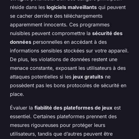
réside dans les
logiciels malveillants
qui peuvent
se cacher derrière des téléchargements
apparemment innocents. Ces programmes
nuisibles peuvent compromettre la
sécurité des
données
personnelles en accédant à des
informations sensibles stockées sur votre appareil.
De plus, les violations de données restent une
menace constante, exposant les utilisateurs à des
attaques potentielles si les
jeux gratuits
ne
possèdent pas les bons protocoles de sécurité en
place.
Évaluer la
fiabilité des plateformes de jeux
est
essentiel. Certaines plateformes prennent des
mesures rigoureuses pour protéger leurs
utilisateurs, tandis que d’autres peuvent être