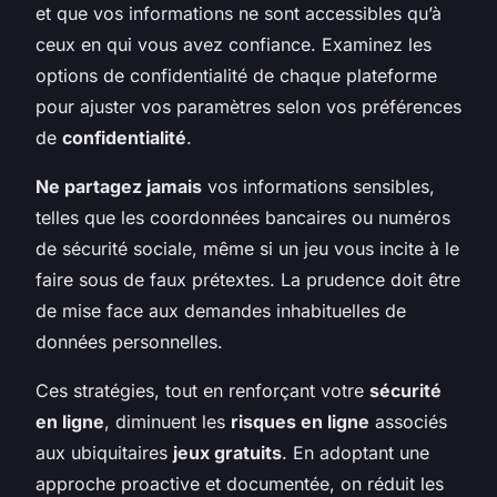
et que vos informations ne sont accessibles qu’à
ceux en qui vous avez confiance. Examinez les
options de confidentialité de chaque plateforme
pour ajuster vos paramètres selon vos préférences
de
confidentialité
.
Ne partagez jamais
vos informations sensibles,
telles que les coordonnées bancaires ou numéros
de sécurité sociale, même si un jeu vous incite à le
faire sous de faux prétextes. La prudence doit être
de mise face aux demandes inhabituelles de
données personnelles.
Ces stratégies, tout en renforçant votre
sécurité
en ligne
, diminuent les
risques en ligne
associés
aux ubiquitaires
jeux gratuits
. En adoptant une
approche proactive et documentée, on réduit les