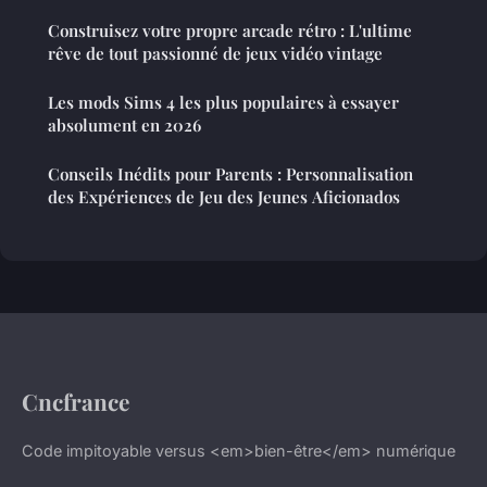
Construisez votre propre arcade rétro : L'ultime
rêve de tout passionné de jeux vidéo vintage
Les mods Sims 4 les plus populaires à essayer
absolument en 2026
Conseils Inédits pour Parents : Personnalisation
des Expériences de Jeu des Jeunes Aficionados
Cncfrance
Code impitoyable versus <em>bien-être</em> numérique