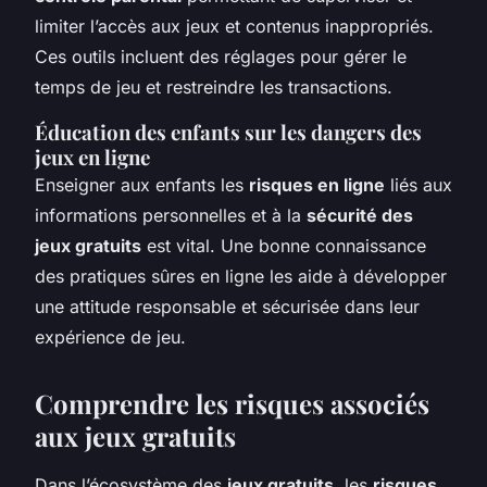
limiter l’accès aux jeux et contenus inappropriés.
Ces outils incluent des réglages pour gérer le
temps de jeu et restreindre les transactions.
Éducation des enfants sur les dangers des
jeux en ligne
Enseigner aux enfants les
risques en ligne
liés aux
informations personnelles et à la
sécurité des
jeux gratuits
est vital. Une bonne connaissance
des pratiques sûres en ligne les aide à développer
une attitude responsable et sécurisée dans leur
expérience de jeu.
Comprendre les risques associés
aux jeux gratuits
Dans l’écosystème des
jeux gratuits
, les
risques