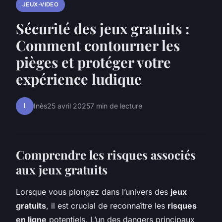
JEUX-VIDEO
Sécurité des jeux gratuits :
Comment contourner les
pièges et protéger votre
expérience ludique
I
Inès
25 avril 2025
7 min de lecture
Comprendre les risques associés
aux jeux gratuits
Lorsque vous plongez dans l’univers des
jeux
gratuits
, il est crucial de reconnaître les
risques
en ligne
potentiels. L’un des dangers principaux