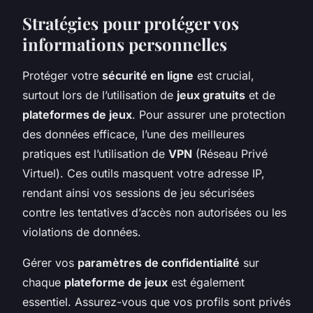
Stratégies pour protéger vos
informations personnelles
Protéger votre
sécurité en ligne
est crucial,
surtout lors de l’utilisation de
jeux gratuits
et de
plateformes de jeux
. Pour assurer une protection
des données efficace, l’une des meilleures
pratiques est l’utilisation de
VPN
(Réseau Privé
Virtuel). Ces outils masquent votre adresse IP,
rendant ainsi vos sessions de jeu sécurisées
contre les tentatives d’accès non autorisées ou les
violations de données.
Gérer vos
paramètres de confidentialité
sur
chaque
plateforme de jeux
est également
essentiel. Assurez-vous que vos profils sont privés